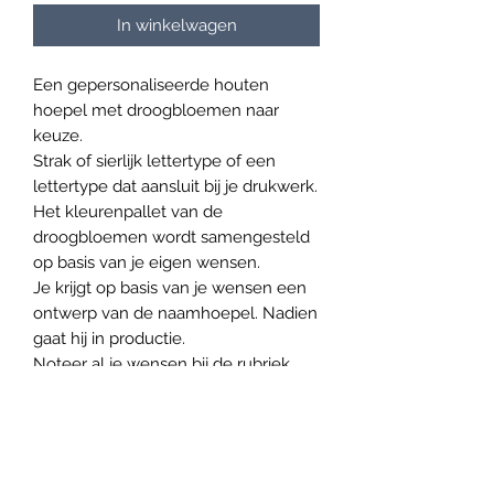
In winkelwagen
Een gepersonaliseerde houten
hoepel met droogbloemen naar
keuze.
Strak of sierlijk lettertype of een
lettertype dat aansluit bij je drukwerk.
Het kleurenpallet van de
droogbloemen wordt samengesteld
op basis van je eigen wensen.
Je krijgt op basis van je wensen een
ontwerp van de naamhoepel. Nadien
gaat hij in productie.
Noteer al je wensen bij de rubriek
'wensen'.
Levertijd:
We werken samen met een externe
leverancier voor de houten hoepel.
Reken dus zeker op een levertijd van