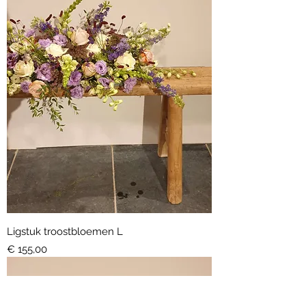
Ligstuk troostbloemen L
Prijs
€ 155,00