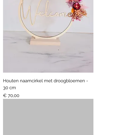
Houten naamcirkel met droogbloemen -
30 cm
Prijs
€ 70,00