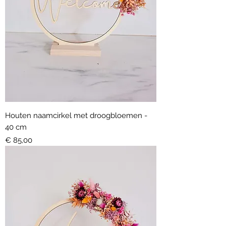
Houten naamcirkel met droogbloemen -
40 cm
Prijs
€ 85,00